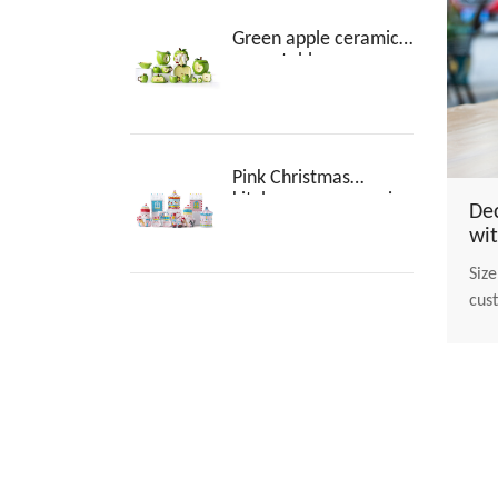
Green apple ceramic
servo tableware
Pink Christmas
kitchenware ceramic
De
wit
Size
cus