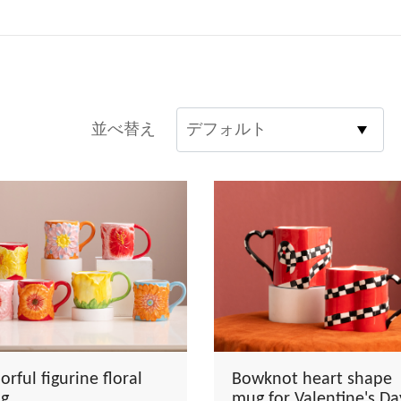
並べ替え
orful figurine floral
Bowknot heart shape
g
mug for Valentine's Da