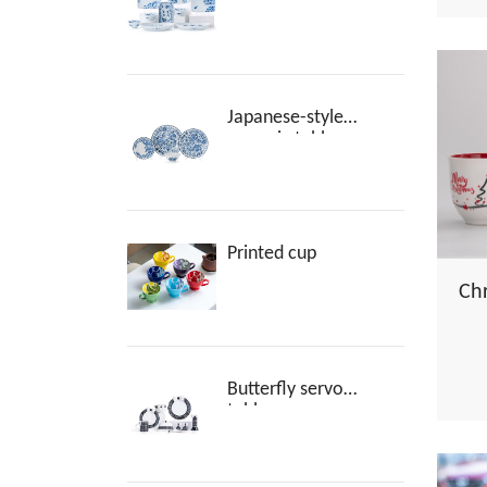
ceramic tableware
Japanese-style
ceramic tableware
Printed cup
Ch
Butterfly servo
tableware