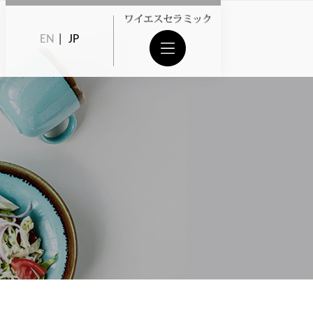
EN
|
JP