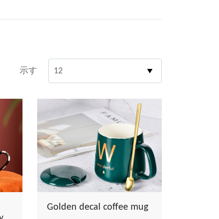
示す
Golden decal coffee mug
y