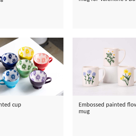
inted cup
Embossed painted flo
mug