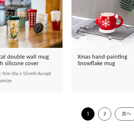
cal double wall mug
Xmas hand-painting
h silicone cover
Snowflake mug
: 9cm Dia x 15cmH Accept
tomize
1
2
次へ